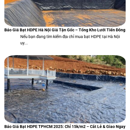
Báo Giá Bạt HDPE Hà Nội Giá Tận Gốc – Tổng Kho Lưới Tiến Đông
Nếu bạn đang tìm kiếm địa chỉ mua bạt HDPE tại Hà Nội
uy...
Báo Giá Bạt HDPE TPHCM 2025: Chỉ 15k/m2 – Cắt Lẻ & Giao Ngay