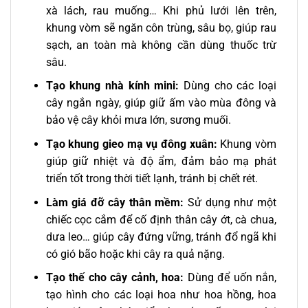
xà lách, rau muống… Khi phủ lưới lên trên,
khung vòm sẽ ngăn côn trùng, sâu bọ, giúp rau
sạch, an toàn mà không cần dùng thuốc trừ
sâu.
Tạo khung nhà kính mini:
Dùng cho các loại
cây ngắn ngày, giúp giữ ấm vào mùa đông và
bảo vệ cây khỏi mưa lớn, sương muối.
Tạo khung gieo mạ vụ đông xuân:
Khung vòm
giúp giữ nhiệt và độ ẩm, đảm bảo mạ phát
triển tốt trong thời tiết lạnh, tránh bị chết rét.
Làm giá đỡ cây thân mềm:
Sử dụng như một
chiếc cọc cắm để cố định thân cây ớt, cà chua,
dưa leo… giúp cây đứng vững, tránh đổ ngã khi
có gió bão hoặc khi cây ra quả nặng.
Tạo thế cho cây cảnh, hoa:
Dùng để uốn nắn,
tạo hình cho các loại hoa như hoa hồng, hoa