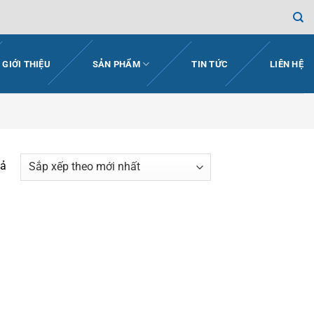
GIỚI THIỆU
SẢN PHẨM
TIN TỨC
LIÊN HỆ
Đã
uả
sắp
xếp
theo
mới
nhất