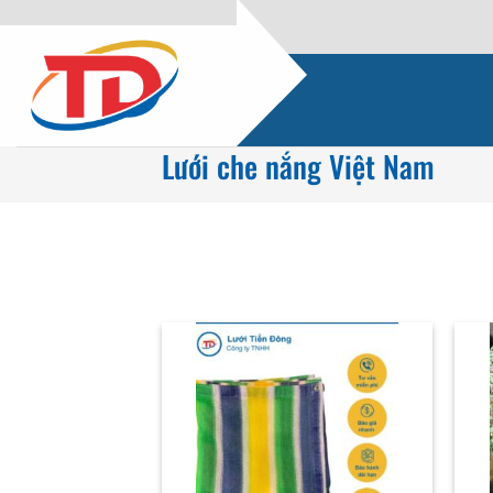
Bỏ
qua
nội
dung
Lưới che nắng Việt Nam