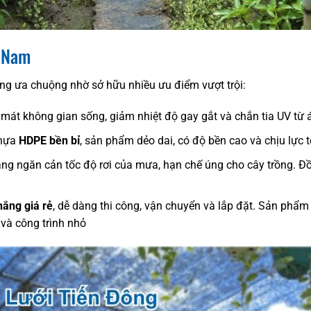
t Nam
g ưa chuộng nhờ sở hữu nhiều ưu điểm vượt trội:
mát không gian sống, giảm nhiệt độ gay gắt và chắn tia UV từ á
nhựa
HDPE bền bỉ
, sản phẩm dẻo dai, có độ bền cao và chịu lực t
g ngăn cản tốc độ rơi của mưa, hạn chế úng cho cây trồng. Đồ
nắng giá rẻ
, dễ dàng thi công, vận chuyển và lắp đặt. Sản phẩm
 và công trình nhỏ