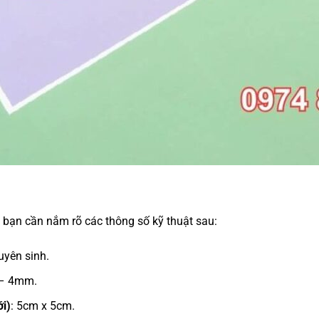
, bạn cần nắm rõ các thông số kỹ thuật sau:
yên sinh.
 – 4mm.
ới)
: 5cm x 5cm.