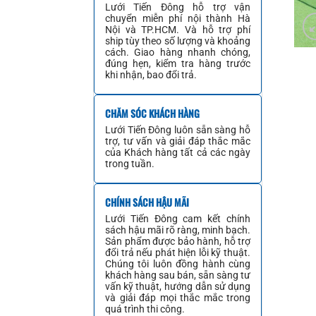
Lưới Tiến Đông hỗ trợ vận
chuyển miễn phí nội thành Hà
Nội và TP.HCM. Và hỗ trợ phí
ship tùy theo số lượng và khoảng
cách. Giao hàng nhanh chóng,
đúng hẹn, kiểm tra hàng trước
khi nhận, bao đổi trả.
CHĂM SÓC KHÁCH HÀNG
Lưới Tiến Đông luôn sẵn sàng hỗ
trợ, tư vấn và giải đáp thắc mắc
của Khách hàng tất cả các ngày
trong tuần.
CHÍNH SÁCH HẬU MÃI
Lưới Tiến Đông cam kết chính
sách hậu mãi rõ ràng, minh bạch.
Sản phẩm được bảo hành, hỗ trợ
đổi trả nếu phát hiện lỗi kỹ thuật.
Chúng tôi luôn đồng hành cùng
khách hàng sau bán, sẵn sàng tư
vấn kỹ thuật, hướng dẫn sử dụng
và giải đáp mọi thắc mắc trong
quá trình thi công.