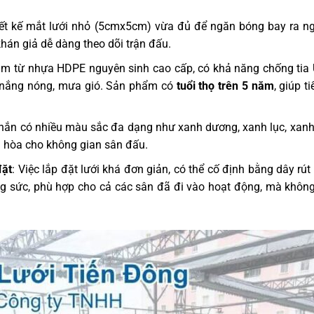
iết kế mắt lưới nhỏ (5cmx5cm) vừa đủ để ngăn bóng bay ra ng
khán giả dễ dàng theo dõi trận đấu.
làm từ nhựa HDPE nguyên sinh cao cấp, có khả năng chống tia 
hư nắng nóng, mưa gió. Sản phẩm có
tuổi thọ trên 5 năm
, giúp t
chắn có nhiều màu sắc đa dạng như xanh dương, xanh lục, xanh
i hòa cho không gian sân đấu.
đặt
: Việc lắp đặt lưới khá đơn giản, có thể cố định bằng dây rú
ông sức, phù hợp cho cả các sân đã đi vào hoạt động, mà không