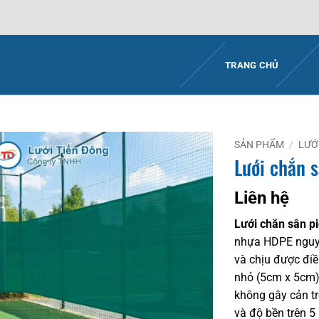
TRANG CHỦ
SẢN PHẨM
/
LƯỚ
Lưới chắn s
Liên hệ
Lưới chắn sân pi
nhựa HDPE nguyê
và chịu được điều
nhỏ (5cm x 5cm)
không gây cản tr
và độ bền trên 5