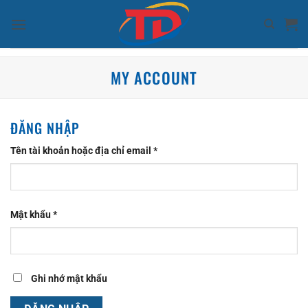
Bỏ
qua
nội
dung
MY ACCOUNT
ĐĂNG NHẬP
Bắt
Tên tài khoản hoặc địa chỉ email
*
buộc
Bắt
Mật khẩu
*
buộc
Ghi nhớ mật khẩu