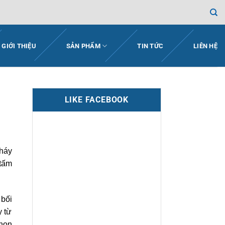
GIỚI THIỆU
SẢN PHẨM
TIN TỨC
LIÊN HỆ
LIKE FACEBOOK
cháy
“tấm
 bối
y từ
chọn