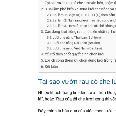
Tại sao vườn rau có che lưới vẫn héo, hoặc k
3 Sai lầm phổ biến khi mua lưới che nắng và
Sai lầm 1: Chọn ĐỘ CHE PHỦ (%) theo cảm 
Sai lầm 2: Nghĩ rằng lưới màu nào cũng nh
Sai lầm 3: Ham rẻ, chọn lưới tái chế, không
Các dòng lưới trồng rau phổ biến nhất tại Lư
Lưới che nắng Thái Lan (Sợi tròn)
Lưới che nắng Đài Loan (Sợi dẹt)
Lưới che nắng Việt Nam (Dệt kim)
Yếu tố then chốt quyết định chọn lưới
Lợi ích cộng thêm khi chọn đúng lưới trồng r
Kết luận
Tại sao vườn rau có che l
Nhiều khách hàng tìm đến Lưới Tiến Đông 
lá”, hoặc “Rau của tôi che lưới xong thì vố
Đây chính là hậu quả của việc chọn lưới t