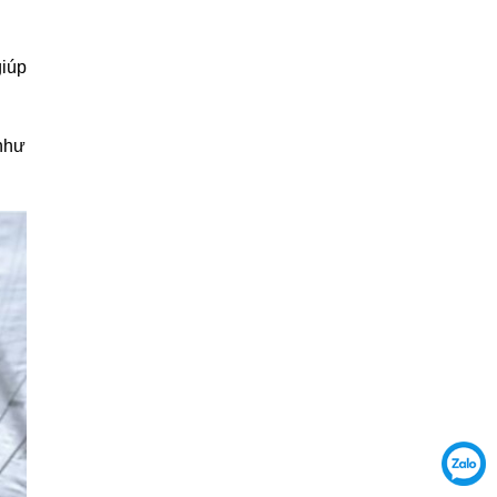
iúp
 như