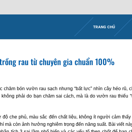
TRANG CHỦ
 trồng rau từ chuyên gia chuẩn 100%
c chăm bón vườn rau sạch nhưng “bất lực” nhìn cây héo rũ, 
ề không phải do bạn chăm sai cách, mà là do vườn rau thiếu 
 độ che phủ, màu sắc đến chất liệu, không ít người cảm thấy
 phí mà còn ảnh hưởng nghiêm trọng đến năng suất. Bài viết nà
hân tích 3 sai lầm phổ biến và các yếu tố then chốt để bạn 