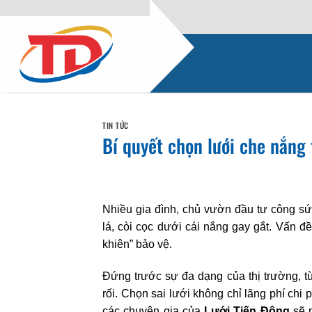
Bỏ
qua
nội
dung
TIN TỨC
Bí quyết chọn lưới che nắng
Nhiều gia đình, chủ vườn đầu tư công sứ
lá, còi cọc dưới cái nắng gay gắt. Vấn đ
khiên” bảo vệ.
Đứng trước sự đa dạng của thị trường, từ
rối. Chọn sai lưới không chỉ lãng phí chi
các chuyên gia của
Lưới Tiến Đông
sẽ p