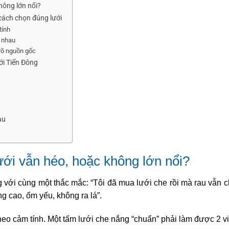
hông lớn nổi?
 cách chọn đúng lưới
tính
ư nhau
 rõ nguồn gốc
ới Tiến Đông
au
ưới vẫn héo, hoặc không lớn nổi?
với cùng một thắc mắc: “Tôi đã mua lưới che rồi mà rau vẫn 
ng cao, ốm yếu, không ra lá”.
heo cảm tính. Một tấm lưới che nắng “chuẩn” phải làm được 2 vi