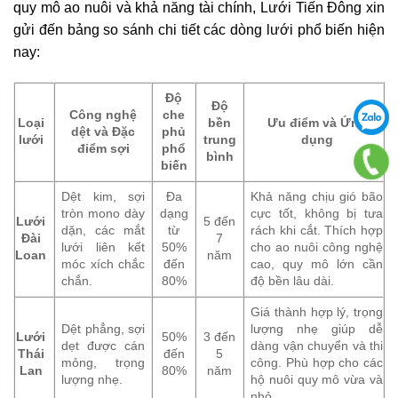
quy mô ao nuôi và khả năng tài chính, Lưới Tiến Đông xin
gửi đến bảng so sánh chi tiết các dòng lưới phổ biến hiện
nay:
Độ
Độ
Công nghệ
che
Loại
bền
Ưu điểm và Ứng
dệt và Đặc
phủ
lưới
trung
dụng
điểm sợi
phổ
bình
biến
Dệt kim, sợi
Đa
Khả năng chịu gió bão
tròn mono dày
dạng
cực tốt, không bị tưa
Lưới
5 đến
dặn, các mắt
từ
rách khi cắt. Thích hợp
Đài
7
lưới liên kết
50%
cho ao nuôi công nghệ
Loan
năm
móc xích chắc
đến
cao, quy mô lớn cần
chắn.
80%
độ bền lâu dài.
Giá thành hợp lý, trọng
Dệt phẳng, sợi
lượng nhẹ giúp dễ
Lưới
50%
3 đến
dẹt được cán
dàng vận chuyển và thi
Thái
đến
5
mỏng, trọng
công. Phù hợp cho các
Lan
80%
năm
lượng nhẹ.
hộ nuôi quy mô vừa và
nhỏ.